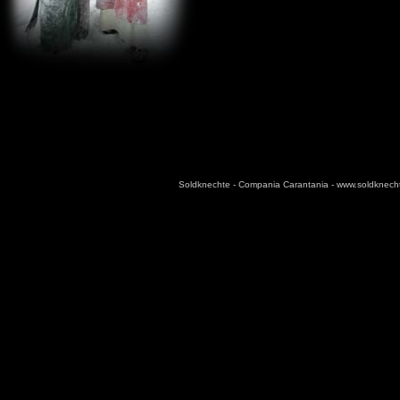
Soldknechte - Compania Carantania - www.soldknec