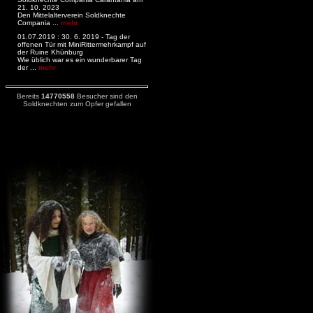
21. 10. 2023
Den Mittelalterverein Soldknechte
Compania ...
mehr
01.07.2019 : 30. 6. 2019 - Tag der
offenen Tür mit MiniRittermehrkampf auf
der Ruine Khünburg
Wie üblich war es ein wunderbarer Tag
der ...
mehr
Bereits
14770558
Besucher sind den
Soldknechten zum Opfer gefallen