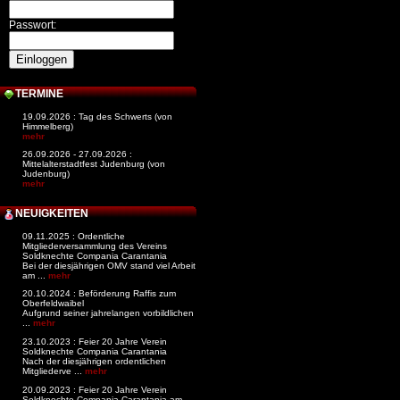
Passwort:
TERMINE
19.09.2026 : Tag des Schwerts (von
Himmelberg)
mehr
26.09.2026 - 27.09.2026 :
Mittelalterstadtfest Judenburg (von
Judenburg)
mehr
NEUIGKEITEN
09.11.2025 : Ordentliche
Mitgliederversammlung des Vereins
Soldknechte Compania Carantania
Bei der diesjährigen OMV stand viel Arbeit
am ...
mehr
20.10.2024 : Beförderung Raffis zum
Oberfeldwaibel
Aufgrund seiner jahrelangen vorbildlichen
...
mehr
23.10.2023 : Feier 20 Jahre Verein
Soldknechte Compania Carantania
Nach der diesjährigen ordentlichen
Mitgliederve ...
mehr
20.09.2023 : Feier 20 Jahre Verein
Soldknechte Compania Carantania am