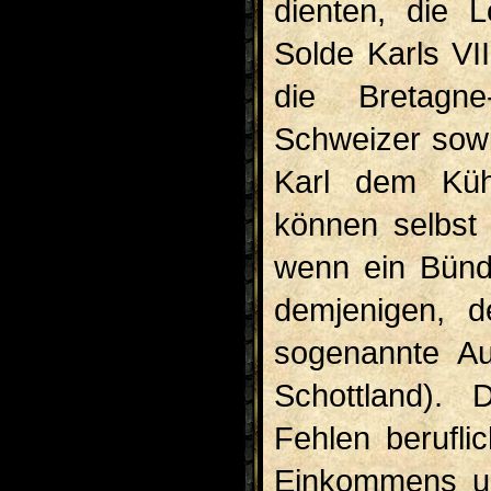
dienten, die 
Solde Karls VII
die Bretagn
Schweizer sowi
Karl dem Kühn
können selbst
wenn ein Bünd
demjenigen, d
sogenannte Au
Schottland). 
Fehlen berufli
Einkommens un