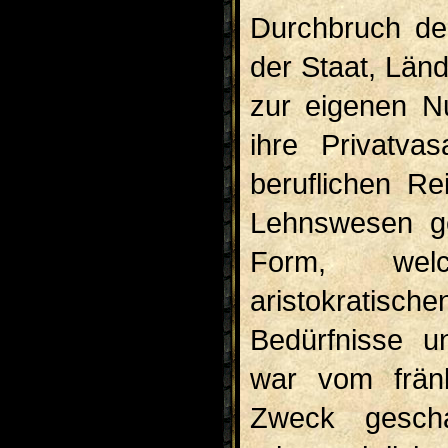
Durchbruch de
der Staat, Län
zur eigenen N
ihre Privatva
beruflichen Re
Lehnswesen ge
Form, welch
aristokratisc
Bedürfnisse u
war vom fränk
Zweck gescha