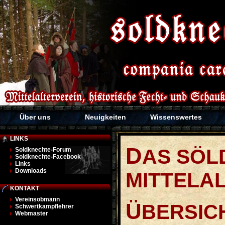
Über uns
Neuigkeiten
Wissenswertes
LINKS
D
AS SÖL
Soldknechte-Forum
Soldknechte-Facebook
Links
Downloads
MITTELA
KONTAKT
Vereinsobmann
Ü
BERSIC
Schwertkampflehrer
Webmaster