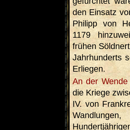
gefürchtet wa
den Einsatz vo
Philipp von H
1179 hinzuw
frühen Söldner
Jahrhunderts 
Erliegen.
An der Wende des 13. zum 14. Jahrhunderts führten
die Kriege zwi
IV. von Frankr
Wandlungen
Hundertjähri