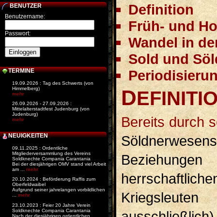
Definition
BENUTZER
Benutzername:
Früh- und Ho
Passwort:
Wandel in de
Sold und Söl
Periodisieru
TERMINE
19.09.2026 : Tag des Schwerts (von
Himmelberg)
D
EFINITI
mehr
26.09.2026 - 27.09.2026 :
Mittelalterstadtfest Judenburg (von
Judenburg)
Bereits durch seine Etymologie setzt das Konzept des
mehr
NEUIGKEITEN
Söldnerwesens
09.11.2025 : Ordentliche
Mitgliederversammlung des Vereins
Beziehungen 
Soldknechte Compania Carantania
Bei der diesjährigen OMV stand viel Arbeit
am ...
mehr
herrschaftlich
20.10.2024 : Beförderung Raffis zum
Oberfeldwaibel
Aufgrund seiner jahrelangen vorbildlichen
Kriegsleuten
...
mehr
23.10.2023 : Feier 20 Jahre Verein
Soldknechte Compania Carantania
ausschließlich
Nach der diesjährigen ordentlichen