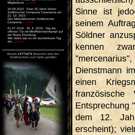
Mitgliederve ...
mehr
Sinne ist jed
20.09.2023 : Feier 20 Jahre Verein
Soldknechte Compania Carantania am
21. 10. 2023
Den Mittelalterverein Soldknechte
seinem Auftra
Compania ...
mehr
01.07.2019 : 30. 6. 2019 - Tag der
Söldner anzusp
offenen Tür mit MiniRittermehrkampf auf
der Ruine Khünburg
Wie üblich war es ein wunderbarer Tag
der ...
mehr
kennen zwar
Bereits
14773474
Besucher sind den
"mercenarius"
Soldknechten zum Opfer gefallen
Dienstmann im
einen Kriegs
französisch
Entsprechung "s
dem 12. Jahrh
erscheint); vi