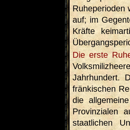
Ruheperioden w
auf; im Gegent
Kräfte keimar
Übergangsperio
Die erste Ruheperiode war die Zeit des fränkischen
Volks­milizheer
Jahrhundert. D
fränkischen Re
die allgemein
Provinzialen 
staatlichen Un