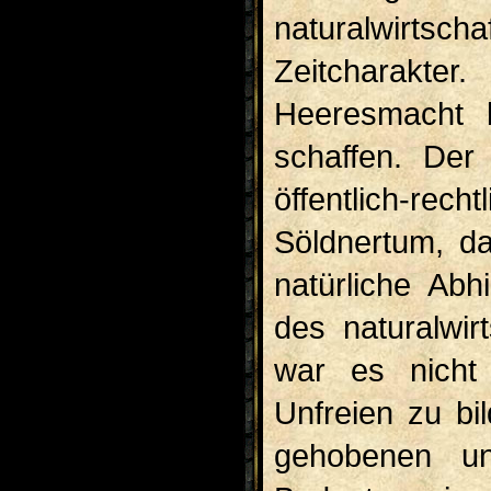
naturalwirtsc
Zeitcharakte
Heeresmacht b
schaffen. Der
öffentlich-re
Söldnertum, da
natürliche Abh
des naturalwir
war es nicht
Unfreien zu bi
gehobenen unf