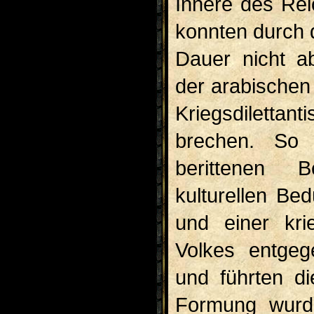
Innere des Rei
konnten durch d
Dauer nicht a
der arabischen
Kriegsdilettan
brechen. So
berittenen B
kulturellen Bed
und einer krie
Volkes entgeg
und führten d
Formung wurde