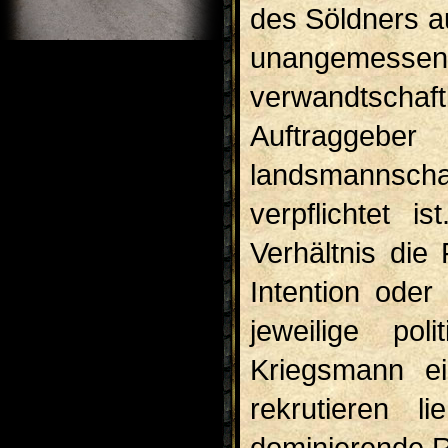
des Söldners a
unangemesse
verwandtsch
Auftraggebe
landsmannscha
verpflichtet i
Verhältnis die
Intention oder
jeweilige pol
Kriegsmann ei
rekrutieren l
dominierende R