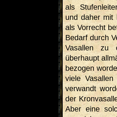
als Stufenlei
und daher mit 
als Vorrecht b
Bedarf durch V
Vasallen zu d
überhaupt allm
be­zogen worde
viele Va­salle
verwandt word
der Kronvasall
Aber eine sol