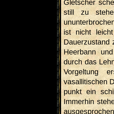
Gletscher sche
still zu steh
ununterbroche
ist nicht leic
Dauer­zustand 
Heerbann und 
durch das Lehn
Vorgeltung e
vasallitischen D
punkt ein sch
Immerhin steh
ausgesprochen