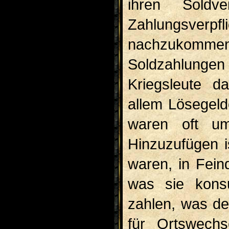
ihren Soldve
Zahlungsver
nachzukomme
Soldzahlunge
Kriegsleute d
allem Lösegeld
waren oft umf
Hinzuzufügen i
waren, in Fein
was sie kons
zahlen, was de
für Ortswechs