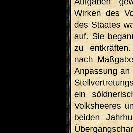
Aufgaben gew
Wirken des Vo
des Staates war
auf. Sie began
zu entkräften
nach Maßgabe 
Anpassung an d
Stellvertretun
ein söldneris
Volksheeres un
beiden Jahrhu
Übergangschar