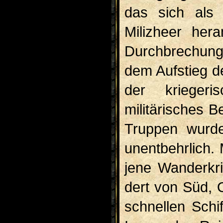
das sich als
Milizheer hera
Durchbrechung
dem Auf­stieg 
der krieger
militärisches B
Truppen wurde
unentbehrlich.
jene Wanderkri
dert von Süd, 
schnel­len Sch