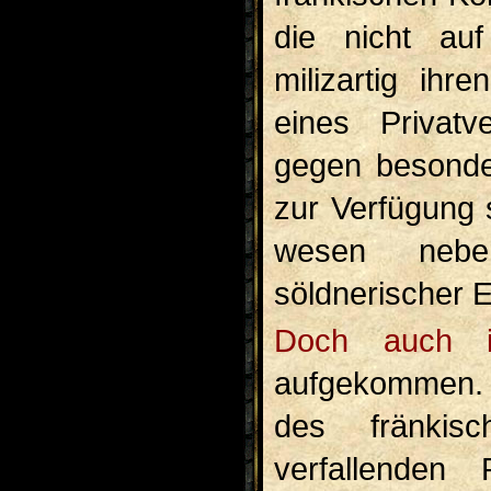
die nicht auf
milizartig ih
eines Privatv
gegen besonde
zur Verfügung 
wesen neben
söldnerischer E
Doch auch im Volksmilizheere selbst war er
aufgekommen. 
des fränkis
verfallenden 