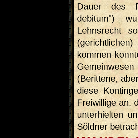
Dauer des fe
debitum") w
Lehnsrecht so
(gerichtlichen)
kommen konnte
Gemeinwesen
(Berittene, abe
diese Konting
Freiwillige an,
unterhielten u
Söldner betrac