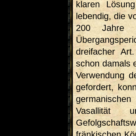
klaren Lösun
lebendig, die 
200 Jahre l
Übergangsperio
dreifacher Ar
schon damals e
Verwendung de
gefor­dert, ko
germanischen 
Vasallitä
Gefolgschafts
fränkischen Kö