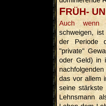
F
RÜH- U
Auch wenn die Quellen hierüber weitgehend
schweigen, is
der Periode d
"private" Gewa
oder Geld) in 
nachfolgenden 
das vor allem 
seine stärkste
Lehnsmann als