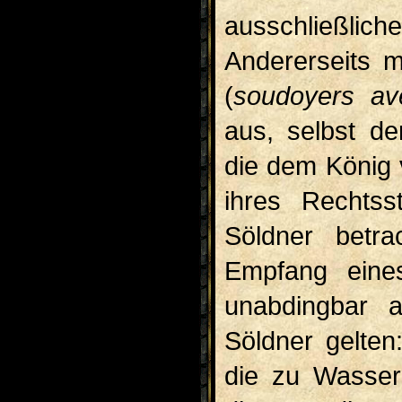
ausschließl
Andererseits m
(
soudoyers av
aus, selbst de
die dem König 
ihres Rechtss
Söldner betr
Empfang eines
unabdingbar 
Söldner gelten
die zu Wasser