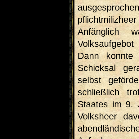
ausgesproch
pflichtmilizhe
Anfänglich
Volksaufgebot
Dann konnte s
Schicksal ge
selbst geförd
schließlich t
Staates im 9. 
Volksheer dav
abend­ländisc