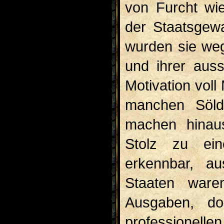
von Furcht wi
der Staatsgewa
wurden sie weg
und ihrer auss
Motivation voll 
manchen Söld
machen hinaus
Stolz zu ei
erkennbar, au
Staaten ware
Ausgaben, do
professione