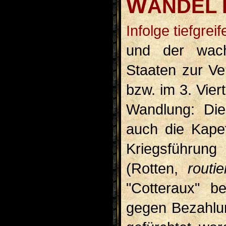
W
ANDEL 
Infolge tiefgreifender Wandlungen in der Kriegsführung
und der wachs
Staaten zur Ve
bzw. im 3. Vier
Wandlung: Die
auch die Kapet
Kriegsführung
(Rotten,
routie
"Cotteraux" b
gegen Bezahlun