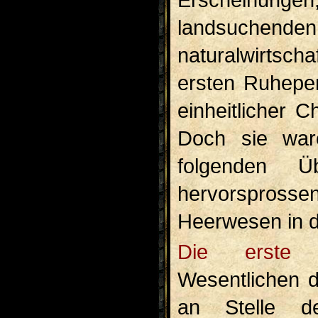
land­suchende
naturalwirtsch
ersten Ruheper
einheitlicher 
Doch sie war
folgenden Ü
hervorsprosse
Heerwesen in d
Die erste Übergangsperiode umfasste im
Wesentlichen d
an Stelle der