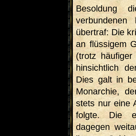
Besoldung d
verbundenen 
übertraf: Die 
an flüssigem G
(trotz häufige
hinsichtlich d
Dies galt in 
Monarchie, de
stets nur eine
folgte. Die e
dagegen weita