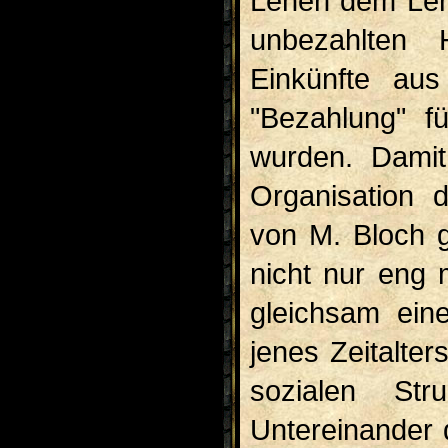
Lehen dem Leh
unbezahlten 
Einkünfte au
"Bezahlung" fü
wurden. Damit
Organisation 
von M. Bloch g
nicht nur eng 
gleichsam eine
jenes Zeitalters
sozialen St
Untereinander 