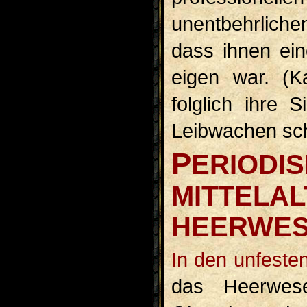
unentbehrliche
dass ihnen ein
eigen war. (K
folglich ihre 
Leibwachen sch
P
ERIODI
MITTELA
HEERWE
In den unfesten Verhältnissen des Mittelalters ist auch
das Heerwes