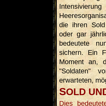
Intensivieru
Heeresorganisa
die ihren Sold
oder gar jährl
bedeutete nu
sichern. Ein 
Moment an, d
"Soldaten" 
erwarteten, mö
S
OLD UN
Dies bedeutete zum einen, dass das Problem der