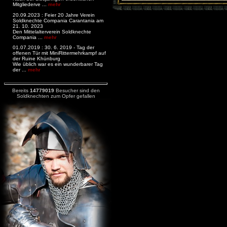
Mitgliederve ...
mehr
20.09.2023 : Feier 20 Jahre Verein
Soldknechte Compania Carantania am
21. 10. 2023
Den Mittelalterverein Soldknechte
Compania ...
mehr
01.07.2019 : 30. 6. 2019 - Tag der
offenen Tür mit MiniRittermehrkampf auf
der Ruine Khünburg
Wie üblich war es ein wunderbarer Tag
der ...
mehr
Bereits
14779019
Besucher sind den
Soldknechten zum Opfer gefallen