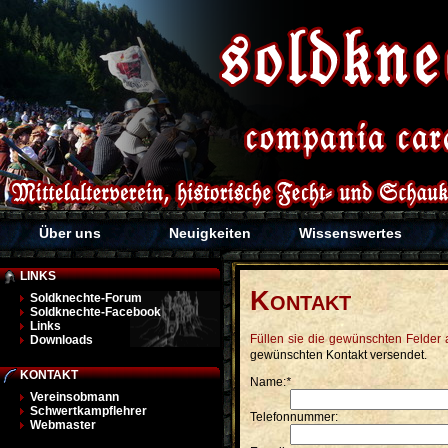
Über uns
Neuigkeiten
Wissenswertes
LINKS
K
Soldknechte-Forum
ONTAKT
Soldknechte-Facebook
Links
Füllen sie die gewünschten Felder aus und klicken sie anschliessend auf "abschicken", es wird dann sofort eine Email an den
Downloads
gewünschten Kontakt versendet.
KONTAKT
Name:
*
Vereinsobmann
Schwertkampflehrer
Telefonnummer:
Webmaster