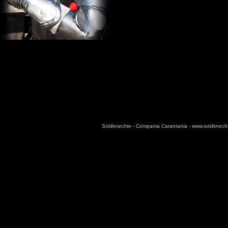
Soldknechte - Compania Carantania - www.soldknec