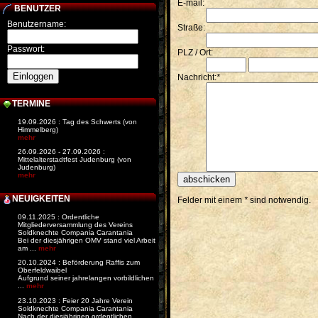
E-mail:
BENUTZER
Benutzername:
Straße:
Passwort:
PLZ / Ort:
Nachricht:
*
TERMINE
19.09.2026 : Tag des Schwerts (von
Himmelberg)
mehr
26.09.2026 - 27.09.2026 :
Mittelalterstadtfest Judenburg (von
Judenburg)
mehr
NEUIGKEITEN
Felder mit einem
*
sind notwendig.
09.11.2025 : Ordentliche
Mitgliederversammlung des Vereins
Soldknechte Compania Carantania
Bei der diesjährigen OMV stand viel Arbeit
am ...
mehr
20.10.2024 : Beförderung Raffis zum
Oberfeldwaibel
Aufgrund seiner jahrelangen vorbildlichen
...
mehr
23.10.2023 : Feier 20 Jahre Verein
Soldknechte Compania Carantania
Nach der diesjährigen ordentlichen