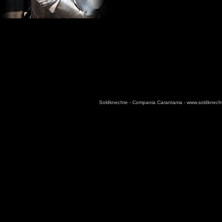
Soldknechte - Compania Carantania - www.soldknec