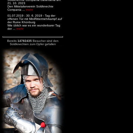
21. 10. 2023
Den Mittelalterverein Soldknechte
Compania ...
mehr
01.07.2019 : 30. 6. 2019 - Tag der
offenen Tür mit MiniRittermehrkampf auf
der Ruine Khünburg
Wie üblich war es ein wunderbarer Tag
der ...
mehr
Bereits
14782435
Besucher sind den
Soldknechten zum Opfer gefallen