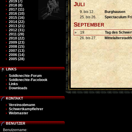
2019 (7)
J
ULI
2018 (8)
2017 (11)
9. bis 12.
Burghausen
2016 (10)
25. bis 26.
Spectaculum Fr
2015 (16)
2014 (22)
S
EPTEMBER
2013 (21)
2012 (31)
»
19.
Tag des Schwer
2011 (28)
26. bis 27.
Mittelalterstadt
2010 (22)
2009 (23)
2008 (15)
2007 (13)
2006 (14)
2005 (28)
LINKS
Soldknechte-Forum
Soldknechte-Facebook
Links
Downloads
KONTAKT
Vereinsobmann
Schwertkampflehrer
Webmaster
BENUTZER
Benutzername: