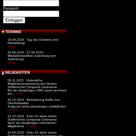
Passwort:
TERMINE
19.09.2026 : Tag des Schwerts (von
Himmelberg)
mehr
26.09.2026 - 27.09.2026 :
Mittelalterstadtfest Judenburg (von
Judenburg)
mehr
NEUIGKEITEN
09.11.2025 : Ordentliche
Mitgliederversammlung des Vereins
Soldknechte Compania Carantania
Bei der diesjährigen OMV stand viel Arbeit
am ...
mehr
20.10.2024 : Beförderung Raffis zum
Oberfeldwaibel
Aufgrund seiner jahrelangen vorbildlichen
...
mehr
23.10.2023 : Feier 20 Jahre Verein
Soldknechte Compania Carantania
Nach der diesjährigen ordentlichen
Mitgliederve ...
mehr
20.09.2023 : Feier 20 Jahre Verein
Soldknechte Compania Carantania am