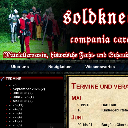
Über uns
Neuigkeiten
Wissenswertes
TERMINE
T
2026
ERMINE UND VER
September 2026 (2)
Juli 2026 (2)
M
Juni 2026 (1)
AI
Mai 2026 (2)
9. bis 10.
HaruCon
2025 (11)
2024 (6)
16.
Kindergeburtstag
2023 (4)
J
2022 (4)
UNI
2021 (2)
20. bis 21.
Burgfest Oberk
2020 (5)