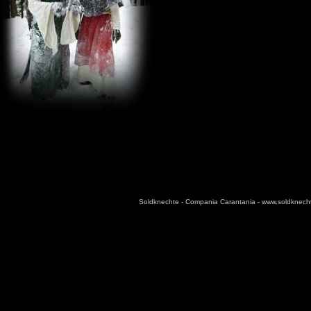
Soldknechte - Compania Carantania - www.soldknec