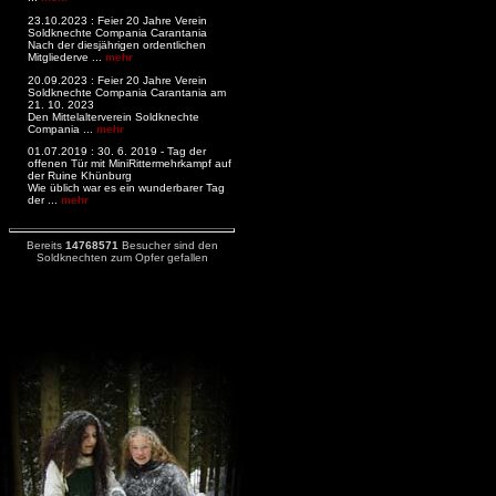
23.10.2023 : Feier 20 Jahre Verein
Soldknechte Compania Carantania
Nach der diesjährigen ordentlichen
Mitgliederve ...
mehr
20.09.2023 : Feier 20 Jahre Verein
Soldknechte Compania Carantania am
21. 10. 2023
Den Mittelalterverein Soldknechte
Compania ...
mehr
01.07.2019 : 30. 6. 2019 - Tag der
offenen Tür mit MiniRittermehrkampf auf
der Ruine Khünburg
Wie üblich war es ein wunderbarer Tag
der ...
mehr
Bereits
14768571
Besucher sind den
Soldknechten zum Opfer gefallen