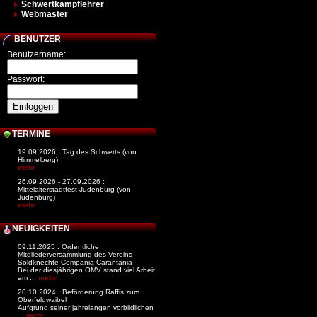
Schwertkampflehrer
Webmaster
BENUTZER
Benutzername:
Passwort:
TERMINE
19.09.2026 : Tag des Schwerts (von
Himmelberg)
mehr
26.09.2026 - 27.09.2026 :
Mittelalterstadtfest Judenburg (von
Judenburg)
mehr
NEUIGKEITEN
09.11.2025 : Ordentliche
Mitgliederversammlung des Vereins
Soldknechte Compania Carantania
Bei der diesjährigen OMV stand viel Arbeit
am ...
mehr
20.10.2024 : Beförderung Raffis zum
Oberfeldwaibel
Aufgrund seiner jahrelangen vorbildlichen
...
mehr