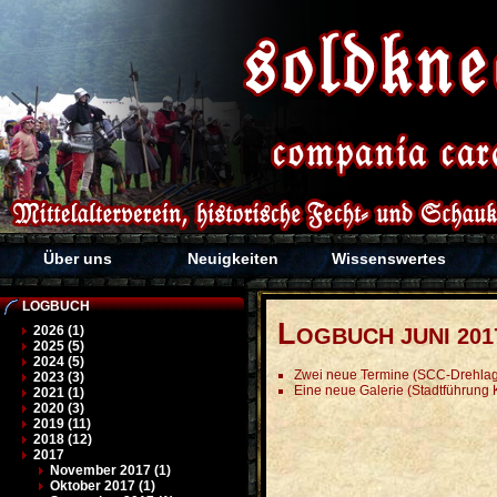
Über uns
Neuigkeiten
Wissenswertes
LOGBUCH
L
2026 (1)
OGBUCH JUNI 201
2025 (5)
2024 (5)
Zwei neue Termine (SCC-Drehlage
2023 (3)
Eine neue Galerie (Stadtführung 
2021 (1)
2020 (3)
2019 (11)
2018 (12)
2017
November 2017 (1)
Oktober 2017 (1)