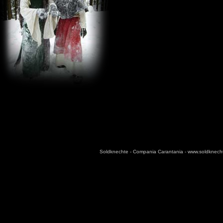
Soldknechte - Compania Carantania - www.soldknec