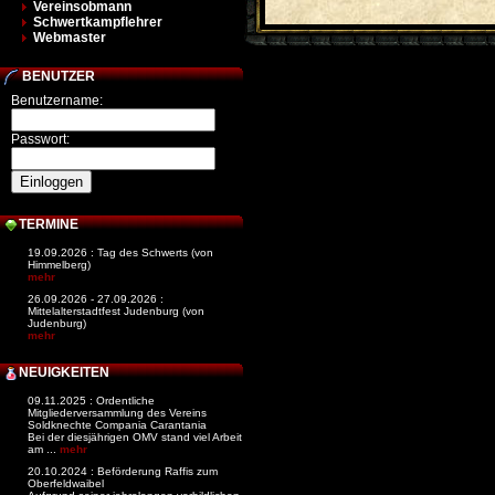
Vereinsobmann
Schwertkampflehrer
Webmaster
BENUTZER
Benutzername:
Passwort:
TERMINE
19.09.2026 : Tag des Schwerts (von
Himmelberg)
mehr
26.09.2026 - 27.09.2026 :
Mittelalterstadtfest Judenburg (von
Judenburg)
mehr
NEUIGKEITEN
09.11.2025 : Ordentliche
Mitgliederversammlung des Vereins
Soldknechte Compania Carantania
Bei der diesjährigen OMV stand viel Arbeit
am ...
mehr
20.10.2024 : Beförderung Raffis zum
Oberfeldwaibel