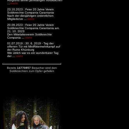
Aufgrund seiner jahrelangen vorbildlichen
...
mehr
23.10.2023 : Feier 20 Jahre Verein
Soldknechte Compania Carantania
Nach der diesjährigen ordentlichen
Mitgliederve ...
mehr
20.09.2023 : Feier 20 Jahre Verein
Soldknechte Compania Carantania am
21. 10. 2023
Den Mittelalterverein Soldknechte
Compania ...
mehr
01.07.2019 : 30. 6. 2019 - Tag der
offenen Tür mit MiniRittermehrkampf auf
der Ruine Khünburg
Wie üblich war es ein wunderbarer Tag
der ...
mehr
Bereits
14770857
Besucher sind den
Soldknechten zum Opfer gefallen