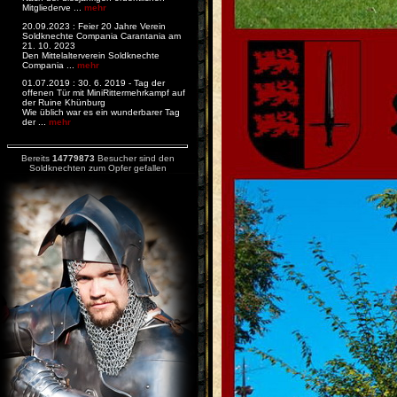
Mitgliederve ...
mehr
20.09.2023 : Feier 20 Jahre Verein
Soldknechte Compania Carantania am
21. 10. 2023
Den Mittelalterverein Soldknechte
Compania ...
mehr
01.07.2019 : 30. 6. 2019 - Tag der
offenen Tür mit MiniRittermehrkampf auf
der Ruine Khünburg
Wie üblich war es ein wunderbarer Tag
der ...
mehr
Bereits
14779873
Besucher sind den
Soldknechten zum Opfer gefallen