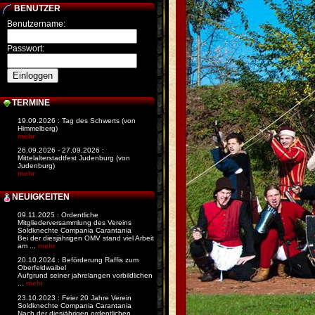
BENUTZER
Benutzername:
Passwort:
TERMINE
19.09.2026 : Tag des Schwerts (von
Himmelberg)
mehr
26.09.2026 - 27.09.2026 :
Mittelalterstadtfest Judenburg (von
Judenburg)
mehr
NEUIGKEITEN
09.11.2025 : Ordentliche
Mitgliederversammlung des Vereins
Soldknechte Compania Carantania
Bei der diesjährigen OMV stand viel Arbeit
am ...
mehr
20.10.2024 : Beförderung Raffis zum
Oberfeldwaibel
Aufgrund seiner jahrelangen vorbildlichen
...
mehr
23.10.2023 : Feier 20 Jahre Verein
Soldknechte Compania Carantania
Nach der diesjährigen ordentlichen