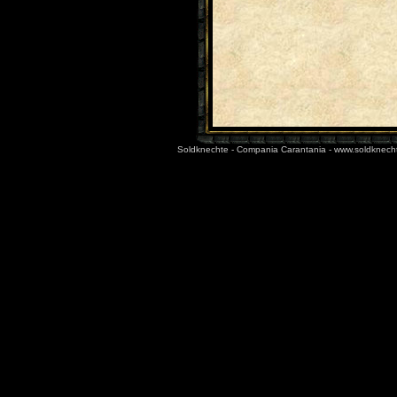
Soldknechte - Compania Carantania - www.soldknec