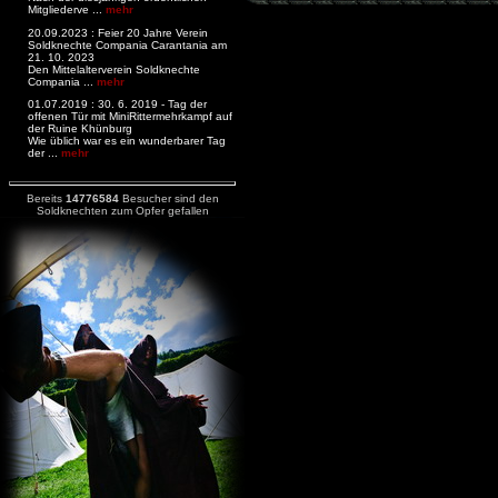
Mitgliederve ...
mehr
20.09.2023 : Feier 20 Jahre Verein
Soldknechte Compania Carantania am
21. 10. 2023
Den Mittelalterverein Soldknechte
Compania ...
mehr
01.07.2019 : 30. 6. 2019 - Tag der
offenen Tür mit MiniRittermehrkampf auf
der Ruine Khünburg
Wie üblich war es ein wunderbarer Tag
der ...
mehr
Bereits
14776584
Besucher sind den
Soldknechten zum Opfer gefallen