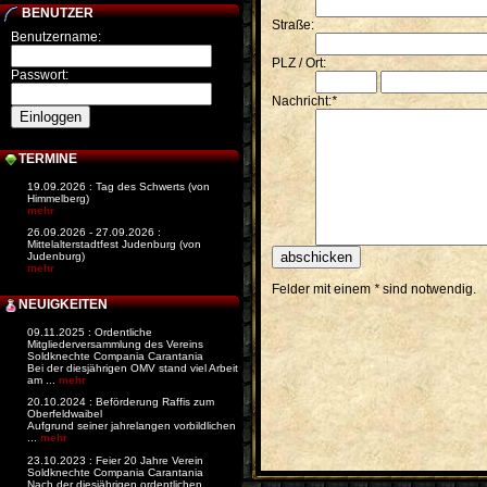
BENUTZER
Straße:
Benutzername:
PLZ / Ort:
Passwort:
Nachricht:
*
TERMINE
19.09.2026 : Tag des Schwerts (von
Himmelberg)
mehr
26.09.2026 - 27.09.2026 :
Mittelalterstadtfest Judenburg (von
Judenburg)
mehr
Felder mit einem
*
sind notwendig.
NEUIGKEITEN
09.11.2025 : Ordentliche
Mitgliederversammlung des Vereins
Soldknechte Compania Carantania
Bei der diesjährigen OMV stand viel Arbeit
am ...
mehr
20.10.2024 : Beförderung Raffis zum
Oberfeldwaibel
Aufgrund seiner jahrelangen vorbildlichen
...
mehr
23.10.2023 : Feier 20 Jahre Verein
Soldknechte Compania Carantania
Nach der diesjährigen ordentlichen