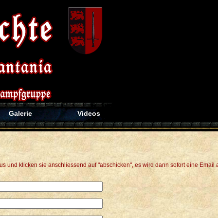
Galerie
Videos
aus und klicken sie anschliessend auf "abschicken", es wird dann sofort eine Emai